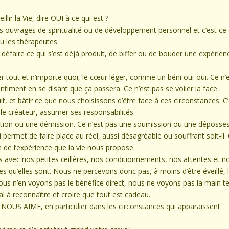
illir la Vie, dire OUI à ce qui est ?
es ouvrages de spiritualité ou de développement personnel et c’est ce
u les thérapeutes.
 défaire ce qui s’est déjà produit, de biffer ou de bouder une expérien
er tout et n’importe quoi, le cœur léger, comme un béni oui-oui. Ce n’
timent en se disant que ça passera. Ce n’est pas se voiler la face.
it, et bâtir ce que nous choisissons d’être face à ces circonstances. C’
e créateur, assumer ses responsabilités.
ation ou une démission. Ce n’est pas une soumission ou une déposses
ermet de faire place au réel, aussi désagréable ou souffrant soit-il. 
 de l’expérience que la vie nous propose.
 avec nos petites œillères, nos conditionnements, nos attentes et n
 qu’elles sont. Nous ne percevons donc pas, à moins d’être éveillé, 
ous n’en voyons pas le bénéfice direct, nous ne voyons pas la main t
l à reconnaître et croire que tout est cadeau.
OUS AIME, en particulier dans les circonstances qui apparaissent