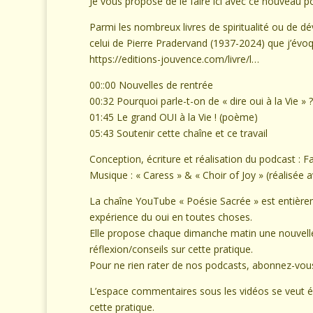
Je vous propose de le faire ici avec ce nouveau p
Parmi les nombreux livres de spiritualité ou de dé
celui de Pierre Pradervand (1937-2024) que j’évo
https://editions-jouvence.com/livre/l…
00::00 Nouvelles de rentrée
00:32 Pourquoi parle-t-on de « dire oui à la Vie » ?
01:45 Le grand OUI à la Vie ! (poème)
05:43 Soutenir cette chaîne et ce travail
Conception, écriture et réalisation du podcast : F
Musique : « Caress » & « Choir of Joy » (réalisée 
La chaîne YouTube « Poésie Sacrée » est entièrem
expérience du oui en toutes choses.
Elle propose chaque dimanche matin une nouvelle 
réflexion/conseils sur cette pratique.
Pour ne rien rater de nos podcasts, abonnez-vous 
L’espace commentaires sous les vidéos se veut é
cette pratique.