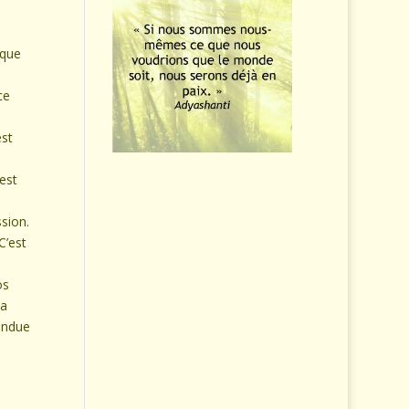
 que
ce
est
est
sion.
C’est
os
la
endue