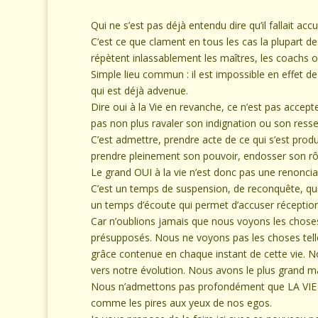
Qui ne s’est pas déjà entendu dire qu’il fallait accue
C’est ce que clament en tous les cas la plupart d
répètent inlassablement les maîtres, les coachs o
Simple lieu commun : il est impossible en effet de
qui est déjà advenue.
Dire oui à la Vie en revanche, ce n’est pas accept
pas non plus ravaler son indignation ou son ressen
C’est admettre, prendre acte de ce qui s’est produ
prendre pleinement son pouvoir, endosser son rôl
Le grand OUI à la vie n’est donc pas une renonci
C’est un temps de suspension, de reconquête, qui p
un temps d’écoute qui permet d’accuser réception
Car n’oublions jamais que nous voyons les choses
présupposés. Nous ne voyons pas les choses telles
grâce contenue en chaque instant de cette vie. N
vers notre évolution. Nous avons le plus grand ma
Nous n’admettons pas profondément que LA VIE N
comme les pires aux yeux de nos egos.